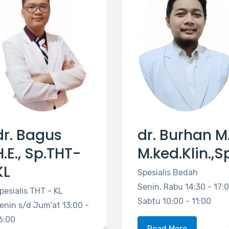
dr. Bagus
dr. Burhan M.
H.E., Sp.THT-
M.ked.Klin.,S
KL
Spesialis Bedah
Senin, Rabu 14:30 - 17:
pesialis THT - KL
Sabtu 10:00 - 11:00
enin s/d Jum'at 13:00 -
6:00
Read More