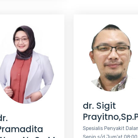
dr. Sigit
Prayitno,Sp.
dr.
Pramadita
Spesialis Penyakit Dala
Senin s/d Jum'at 08:00