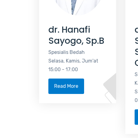
dr. Hanafi
Sayogo, Sp.B
Spesialis Bedah
Selasa, Kamis, Jum'at
15:00 - 17:00
S
K
Read More
S
0