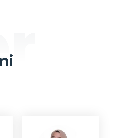
er
mi