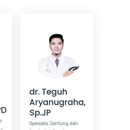
dr. Teguh
Aryanugraha,
PD
Sp.JP
m
Spesialis Jantung dan
 -