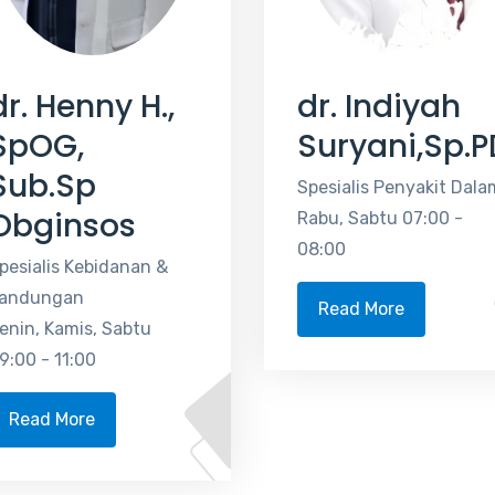
dr. Henny H.,
dr. Indiyah
SpOG,
Suryani,Sp.P
Sub.Sp
Spesialis Penyakit Dala
Obginsos
Rabu, Sabtu 07:00 -
08:00
pesialis Kebidanan &
andungan
Read More
enin, Kamis, Sabtu
9:00 - 11:00
Read More