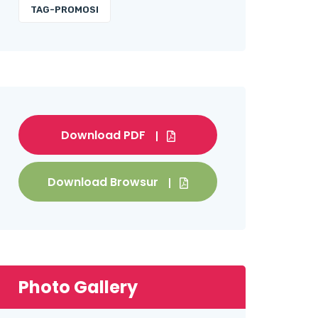
TAG-PROMOSI
Download PDF
Download Browsur
Photo Gallery