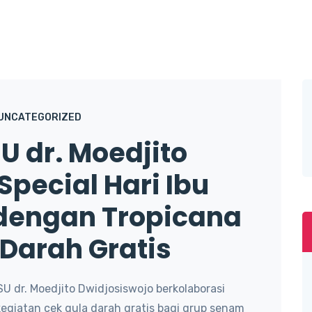
UNCATEGORIZED
 dr. Moedjito
Special Hari Ibu
 dengan Tropicana
 Darah Gratis
U dr. Moedjito Dwidjosiswojo berkolaborasi
giatan cek gula darah gratis bagi grup senam