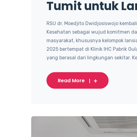
Tumit untuk La
RSU dr. Moedjito Dwidjosiswojo kemba
Kesehatan sebagai wujud komitmen da
masyarakat, khususnya kelompok lansia
2025 bertempat di Klinik IHC Pabrik Gu
yang berasal dari lingkungan sekitar. Ke
Read More