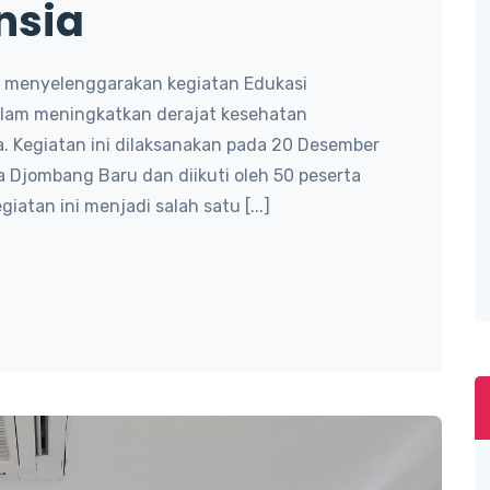
nsia
li menyelenggarakan kegiatan Edukasi
lam meningkatkan derajat kesehatan
. Kegiatan ini dilaksanakan pada 20 Desember
la Djombang Baru dan diikuti oleh 50 peserta
giatan ini menjadi salah satu [...]