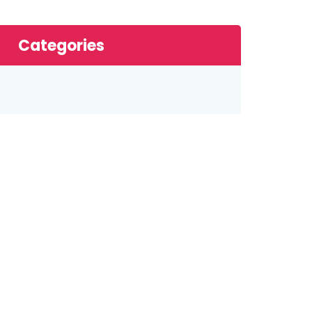
Categories