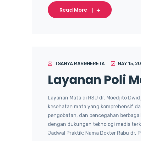
Read More
TSANYA MARGHERETA
MAY 15, 2
Layanan Poli M
Layanan Mata di RSU dr. Moedjito Dw
kesehatan mata yang komprehensif dan
pengobatan, dan pencegahan berbagai
dengan dukungan teknologi medis terkin
Jadwal Praktik: Nama Dokter Rabu dr. Pr